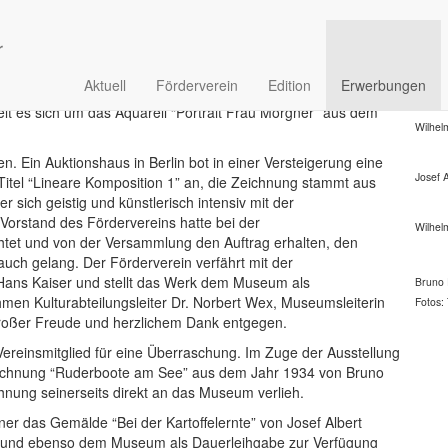
m Morgner übergibt Bilder an das
Wilhel
Wilhel
Aktuell
Förderverein
Edition
Erwerbungen
rgner erstmals ein Bild zu erwerben, um es dem Museum als
elt es sich um das Aquarell “Portrait Frau Morgner” aus dem
Wilhel
. Ein Auktionshaus in Berlin bot in einer Versteigerung eine
Josef 
itel “Lineare Komposition 1” an, die Zeichnung stammt aus
 sich geistig und künstlerisch intensiv mit der
Vorstand des Fördervereins hatte bei der
Wilhel
tet und von der Versammlung den Auftrag erhalten, den
auch gelang. Der Förderverein verfährt mit der
Hans Kaiser und stellt das Werk dem Museum als
Bruno 
men Kulturabteilungsleiter Dr. Norbert Wex, Museumsleiterin
Fotos:
 großer Freude und herzlichem Dank entgegen.
ereinsmitglied für eine Überraschung. Im Zuge der Ausstellung
 Zeichnung “Ruderboote am See” aus dem Jahr 1934 von Bruno
hnung seinerseits direkt an das Museum verlieh.
 das Gemälde “Bei der Kartoffelernte” von Josef Albert
n und ebenso dem Museum als Dauerleihgabe zur Verfügung