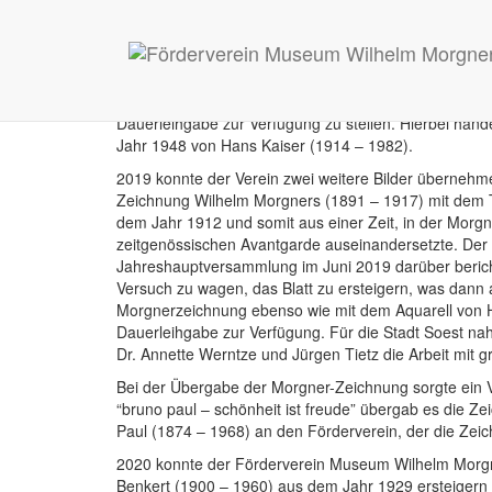
Der Förderverein Museum Wilhel
Museum
2018 gelang es dem Förderverein Museum Wilhelm Mo
Dauerleihgabe zur Verfügung zu stellen. Hierbei hand
Jahr 1948 von Hans Kaiser (1914 – 1982).
2019 konnte der Verein zwei weitere Bilder übernehmen
Zeichnung Wilhelm Morgners (1891 – 1917) mit dem T
dem Jahr 1912 und somit aus einer Zeit, in der Morgner
zeitgenössischen Avantgarde auseinandersetzte. Der 
Jahreshauptversammlung im Juni 2019 darüber berich
Versuch zu wagen, das Blatt zu ersteigern, was dann 
Morgnerzeichnung ebenso wie mit dem Aquarell von 
Dauerleihgabe zur Verfügung. Für die Stadt Soest nah
Dr. Annette Werntze und Jürgen Tietz die Arbeit mit
Bei der Übergabe der Morgner-Zeichnung sorgte ein V
“bruno paul – schönheit ist freude” übergab es die
Paul (1874 – 1968) an den Förderverein, der die Zeic
2020 konnte der Förderverein Museum Wilhelm Morgner
Benkert (1900 – 1960) aus dem Jahr 1929 ersteiger