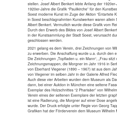
stellen. Josef Albert Benkert lebte Anfang der 1920er
1920er-Jahre die Grafik “Paulikirche” für den Kunstb
Soest moderne Kunst im Zuge der Aktion “Entartete K
in Soest beschlagnahmten Kunstwerken waren allein 5
Albert Benkert. Vermutlich wurde diese Grafik vom Re
Durch den Erwerb des Bildes von Josef Albert Benker
in der Kunstsammlung der Stadt Soest, verursacht dur
geschlossen werden.
2021 gelang es dem Verein, drei Zeichnungen von Wi
zu erwerben. Die Anschaffung wurde u.a. durch den e
Die Zeichnungen „Topfladen u. ein Mann“, „Frau sitzt
Zeichnungsmappen, die Morgner im Jahr 1916 in Serbi
von Eberhard Viegener (1890 – 1967) ist aus dem Jah
von Viegener im selben Jahr in der Galerie Alfred Fle
Auch diese vier Arbeiten wurden dem Museum als Daue
dann, bei einer Auktion in München eine seltene Fassu
Exemplar des Holzschnittes “2 Pharisäer” von Wilhelm
Verein eines der seltenen Exemplare der letzten grap
ist eine Radierung, die Morgner auf einer Dose ange
wurde. Der Druck erfolgte unter Regie von Georg Tappe
Grafiken hat der Förderverein dem Museum Wilhelm 