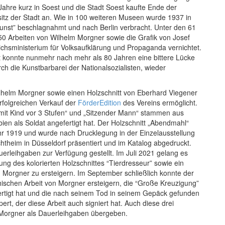
-Jahre kurz in Soest und die Stadt Soest kaufte Ende der
esitz der Stadt an. Wie in 100 weiteren Museen wurde 1937 in
unst” beschlagnahmt und nach Berlin verbracht. Unter den 61
0 Arbeiten von Wilhelm Morgner sowie die Grafik von Josef
ichsministerium für Volksaufklärung und Propaganda vernichtet.
t konnte nunmehr nach mehr als 80 Jahren eine bittere Lücke
ch die Kunstbarbarei der Nationalsozialisten, wieder
lhelm Morgner sowie einen Holzschnitt von Eberhard Viegener
rfolgreichen Verkauf der
FörderEdition
des Vereins ermöglicht.
 mit Kind vor 3 Stufen“ und „Sitzender Mann“ stammen aus
en als Soldat angefertigt hat. Der Holzschnitt „Abendmahl“
r 1919 und wurde nach Drucklegung in der Einzelausstellung
chtheim in Düsseldorf präsentiert und im Katalog abgedruckt.
rleihgaben zur Verfügung gestellt. Im Juli 2021 gelang es
ng des kolorierten Holzschnittes “Tierdresseur” sowie ein
 Morgner zu ersteigern. Im September schließlich konnte der
hischen Arbeit von Morgner ersteigern, die “Große Kreuzigung”
fertigt hat und die nach seinem Tod in seinem Gepäck gefunden
rt, der diese Arbeit auch signiert hat. Auch diese drei
Morgner als Dauerleihgaben übergeben.