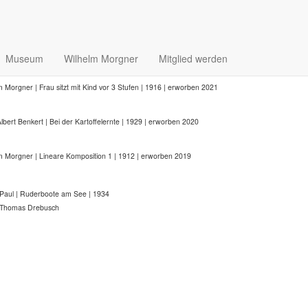
m Morgner | Tierdresseur | Holzschnitt | 1912 | erworben 2021
m Morgner | Große Kreuzigung | Radierung | 1917 | erworben 2021
Museum
Wilhelm Morgner
Mitglied werden
m Morgner | Frau sitzt mit Kind vor 3 Stufen | 1916 | erworben 2021
Albert Benkert | Bei der Kartoffelernte | 1929 | erworben 2020
m Morgner | Lineare Komposition 1 | 1912 | erworben 2019
Paul | Ruderboote am See | 1934
 Thomas Drebusch